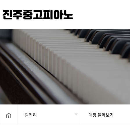
헤더설정
갤러리
매장 둘러보기